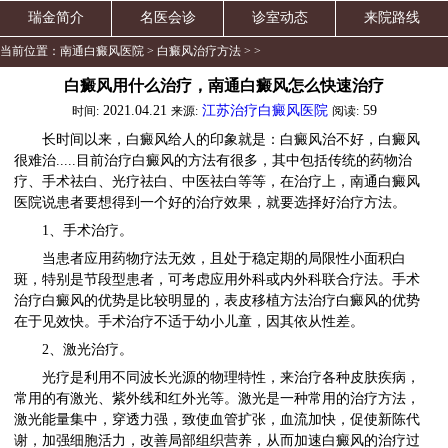
瑞金简介
名医会诊
诊室动态
来院路线
当前位置：
南通白癜风医院
>
白癜风治疗方法
> >
白癜风用什么治疗，南通白癜风怎么快速治疗
2021.04.21
江苏治疗白癜风医院
59
时间:
来源:
阅读:
长时间以来，白癜风给人的印象就是：白癜风治不好，白癜风
很难治.....目前治疗白癜风的方法有很多，其中包括传统的药物治
疗、手术祛白、光疗祛白、中医祛白等等，在治疗上，南通白癜风
医院说患者要想得到一个好的治疗效果，就要选择好治疗方法。
1、手术治疗。
当患者应用药物疗法无效，且处于稳定期的局限性小面积白
斑，特别是节段型患者，可考虑应用外科或内外科联合疗法。手术
治疗白癜风的优势是比较明显的，表皮移植方法治疗白癜风的优势
在于见效快。手术治疗不适于幼小儿童，因其依从性差。
2、激光治疗。
光疗是利用不同波长光源的物理特性，来治疗各种皮肤疾病，
常用的有激光、紫外线和红外光等。激光是一种常用的治疗方法，
激光能量集中，穿透力强，致使血管扩张，血流加快，促使新陈代
谢，加强细胞活力，改善局部组织营养，从而加速白癜风的治疗过