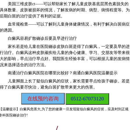
美国三维皮肤ct——可以帮助家长了解儿童皮肤基底层黑色素脱失的
具体数量、皮肤被损坏的情况，了解发病的时期、病型、病情程度等。为
后期白斑的治疗提供了有利的证据。
血常规检查——可以了解到儿童身体健康情况，有利于解决白斑病症
的诱因。
白癜风容易扩散确诊后要及早进行治疗
家长若是给儿童在医院确诊皮肤白斑是得了白癜风，一定要及早的进
行治疗。白癜风这种皮肤顽疾给儿童的身心健康、学习、交朋友等带来很
大的影响，早点治疗早点好。我院医生经验丰富，可以根据儿童的发病情
况来选择适合的治疗方法。
南通治疗白癜风医院在哪里比较好？南通白癜风医院温馨提示
儿童脚面上长了疑似白癜风的症状，家长需要早点给孩子确诊。若是
得了白癜风要尽快治，避免白斑扩散带来更大的伤害。
在线预约咨询
0512-67073120
【温馨提示】
白癜风危害大,为了您的健康一旦发现疑似白癜风的症状，应及时到正规
专科医院确诊治疗!