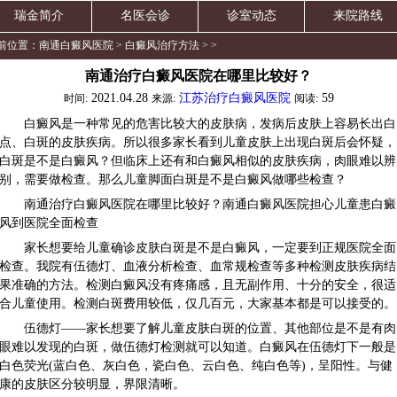
瑞金简介
名医会诊
诊室动态
来院路线
前位置：
南通白癜风医院
>
白癜风治疗方法
> >
南通治疗白癜风医院在哪里比较好？
2021.04.28
江苏治疗白癜风医院
59
时间:
来源:
阅读:
白癜风是一种常见的危害比较大的皮肤病，发病后皮肤上容易长出白
点、白斑的皮肤疾病。所以很多家长看到儿童皮肤上出现白斑后会怀疑，
白斑是不是白癜风？但临床上还有和白癜风相似的皮肤疾病，肉眼难以辨
别，需要做检查。那么儿童脚面白斑是不是白癜风做哪些检查？
南通治疗白癜风医院在哪里比较好？南通白癜风医院担心儿童患白癜
风到医院全面检查
家长想要给儿童确诊皮肤白斑是不是白癜风，一定要到正规医院全面
检查。我院有伍德灯、血液分析检查、血常规检查等多种检测皮肤疾病结
果准确的方法。检测白癜风没有疼痛感，且无副作用、十分的安全，很适
合儿童使用。检测白斑费用较低，仅几百元，大家基本都是可以接受的。
伍德灯——家长想要了解儿童皮肤白斑的位置、其他部位是不是有肉
眼难以发现的白斑，做伍德灯检测就可以知道。白癜风在伍德灯下一般是
白色荧光(蓝白色、灰白色，瓷白色、云白色、纯白色等)，呈阳性。与健
康的皮肤区分较明显，界限清晰。