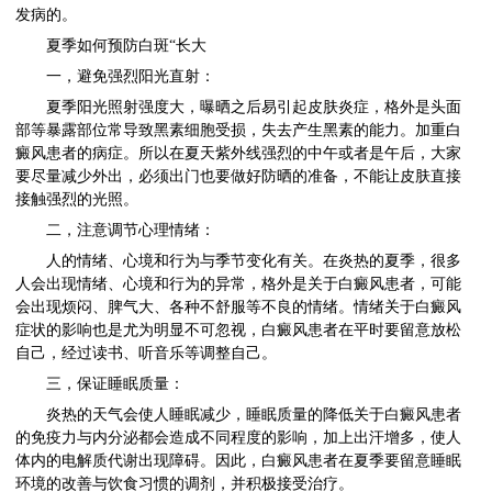
发病的。
夏季如何预防白斑“长大
一，避免强烈阳光直射：
夏季阳光照射强度大，曝晒之后易引起皮肤炎症，格外是头面
部等暴露部位常导致黑素细胞受损，失去产生黑素的能力。加重白
癜风患者的病症。所以在夏天紫外线强烈的中午或者是午后，大家
要尽量减少外出，必须出门也要做好防晒的准备，不能让皮肤直接
接触强烈的光照。
二，注意调节心理情绪：
人的情绪、心境和行为与季节变化有关。在炎热的夏季，很多
人会出现情绪、心境和行为的异常，格外是关于白癜风患者，可能
会出现烦闷、脾气大、各种不舒服等不良的情绪。情绪关于白癜风
症状的影响也是尤为明显不可忽视，白癜风患者在平时要留意放松
自己，经过读书、听音乐等调整自己。
三，保证睡眠质量：
炎热的天气会使人睡眠减少，睡眠质量的降低关于白癜风患者
的免疫力与内分泌都会造成不同程度的影响，加上出汗增多，使人
体内的电解质代谢出现障碍。因此，白癜风患者在夏季要留意睡眠
环境的改善与饮食习惯的调剂，并积极接受治疗。