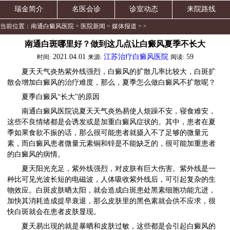
瑞金简介
名医会诊
诊室动态
来院路线
当前位置：
南通白癜风医院
>
医院新闻
>
媒体报道
> >
南通白斑哪里好？做到这几点让白癜风夏季不长大
2021.04.01
江苏治疗白癜风医院
59
时间:
来源:
阅读:
夏天天气炎热紫外线强烈，白癜风的扩散几率比较大，白斑扩
散会增加白癜风的治疗难度，那么，夏季怎么做白癜风不扩散呢？
夏季白癜风“长大”的原因
南通白癜风医院说夏天天气炎热易使人烦躁不安，寝食难安，
这些不良情绪都是会诱发或是加重白癜风症状的。其中，患者在夏
季如果食欲不振的话，那么很可能患者就摄入不了足够的微量元
素，而白癜风患者微量元素铜和锌是不能缺乏的，很可能加重患者
的白癜风的病情。
夏天阳光充足，紫外线强烈，对皮肤有巨大伤害。紫外线是一
种比可见光波长短的电磁波，人体吸收紫外线后，可引起复杂的生
物效应。白斑皮肤晒太阳，就会造成白斑患处黑素细胞功能亢进，
加快其消耗造成提早衰退，那么皮肤里的黑色素就会供不应求，很
快白斑就会在患者皮肤显现。
夏天易出现的就是暴晒和皮肤过敏，这些都是会引起白癜风的