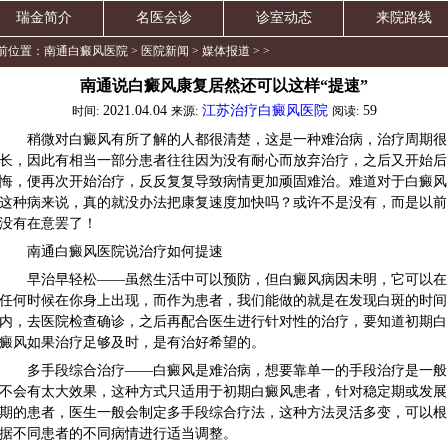
瑞金简介
名医会诊
诊室动态
来院路线
前位置：
南通白癜风医院
>
医院新闻
>
媒体报道
> >
南通说白癜风康复居然还可以这样“提速”
2021.04.04
江苏治疗白癜风医院
59
时间:
来源:
阅读:
稍微对白癜风有所了解的人都很清楚，这是一种难治病，治疗周期很
长，因此有相当一部分患者往往因为没有耐心而放弃治疗，之后又开始后
悔，便再次开始治疗，反反复复导致病情更加顽固难治。难道对于白癜风
这种病来说，真的就没办法把康复速度加快吗？或许不是没有，而是以前
没有在意罢了！
南通白癜风医院说治疗如何提速
早治早轻松——虽然生活中可以预防，但白癜风病因未明，它可以在
任何时候在你身上出现，而作为患者，我们能做的就是在发现白斑的时间
内，去医院检查确诊，之后再配合医生进行针对性的治疗，要知道初期白
癜风如果治疗足够及时，是有治好希望的。
多手段综合治疗——白癜风是难治病，想要靠单一的手段治疗是一般
不会有太大效果，这种方式只适用于初期白癜风患者，针对稳定期或发展
期的患者，医生一般会制定多手段综合疗法，这种方法灵活多变，可以根
据不同患者的不同病情进行适当调整。