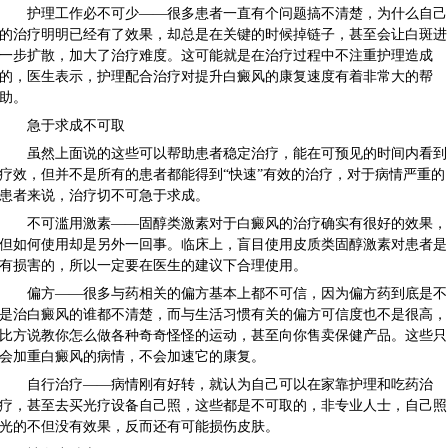
护理工作必不可少——很多患者一直有个问题搞不清楚，为什么自己
的治疗明明已经有了效果，却总是在关键的时候掉链子，甚至会让白斑进
一步扩散，加大了治疗难度。这可能就是在治疗过程中不注重护理造成
的，医生表示，护理配合治疗对提升白癜风的康复速度有着非常大的帮
助。
急于求成不可取
虽然上面说的这些可以帮助患者稳定治疗，能在可预见的时间内看到
疗效，但并不是所有的患者都能得到“快速”有效的治疗，对于病情严重的
患者来说，治疗切不可急于求成。
不可滥用激素——固醇类激素对于白癜风的治疗确实有很好的效果，
但如何使用却是另外一回事。临床上，盲目使用皮质类固醇激素对患者是
有损害的，所以一定要在医生的建议下合理使用。
偏方——很多与药相关的偏方基本上都不可信，因为偏方药到底是不
是治白癜风的谁都不清楚，而与生活习惯有关的偏方可信度也不是很高，
比方说教你怎么做各种奇奇怪怪的运动，甚至向你售卖保健产品。这些只
会加重白癜风的病情，不会加速它的康复。
自行治疗——病情刚有好转，就认为自己可以在家靠护理和吃药治
疗，甚至去买光疗设备自己照，这些都是不可取的，非专业人士，自己照
光的不但没有效果，反而还有可能损伤皮肤。