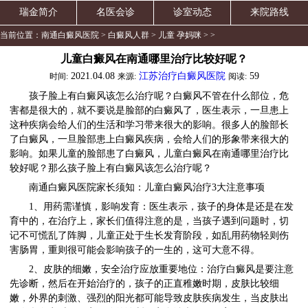
瑞金简介
名医会诊
诊室动态
来院路线
当前位置：
南通白癜风医院
>
白癜风人群
>
儿童 孕妈咪
> >
儿童白癜风在南通哪里治疗比较好呢？
2021.04.08
江苏治疗白癜风医院
59
时间:
来源:
阅读:
孩子脸上有白癜风该怎么治疗呢？白癜风不管在什么部位，危
害都是很大的，就不要说是脸部的白癜风了，医生表示，一旦患上
这种疾病会给人们的生活和学习带来很大的影响。很多人的脸部长
了白癜风，一旦脸部患上白癜风疾病，会给人们的形象带来很大的
影响。如果儿童的脸部患了白癜风，儿童白癜风在南通哪里治疗比
较好呢？那么孩子脸上有白癜风该怎么治疗呢？
南通白癜风医院家长须知：儿童白癜风治疗3大注意事项
1、用药需谨慎，影响发育：医生表示，孩子的身体是还是在发
育中的，在治疗上，家长们值得注意的是，当孩子遇到问题时，切
记不可慌乱了阵脚，儿童正处于生长发育阶段，如乱用药物轻则伤
害肠胃，重则很可能会影响孩子的一生的，这可大意不得。
2、皮肤的细嫩，安全治疗应放重要地位：治疗白癜风是要注意
先诊断，然后在开始治疗的，孩子的正直稚嫩时期，皮肤比较细
嫩，外界的刺激、强烈的阳光都可能导致皮肤疾病发生，当皮肤出