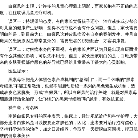
白癜风的出现，让许多的儿童心理蒙上阴影，而家长抱有不正确的态
度，往往耽误儿童治疗时机。
误区一：持观望的态度。有的家长觉得孩子还小，治疗或多或少都会
对儿童的健康产生影响，觉得不治疗也不会有什么问题。但是，家长需要
明白的是，到目前为止，白癜风这种皮肤病没有自身的案例发生。并且白
癜风的患病原因是非常复杂的，需要患者的积极配合，才容易康复。
误区二：对疾病本身的不重视。有的家长片面认为只是出现白斑而没
有什么其他的影响，可以先不用治。但是，家长应该明白的是，白斑所带
来的皮肤受损部位颜色的差异就已经给儿童带来了很大的心灵影响。
医生提示：
黑素母细胞是人体黑色素合成机制的“总阀门”，而一旦休眠的“黑素
母细胞”不能正常激活，也就不能启动后续一系列的黑色素生成机制，造
成表皮色素脱失，形成“白癜风”，所以白癜风的治疗关键，就是对黑素母
细胞进行活化治疗，让“休眠”的黑素母细胞“动”起来，有效抗复发。
祛白斑，有名医
南通白癜风专科的医生表示，临床上，经过规范诊疗和科学护理，大
部分患者白癜风是可以恢复正常肤色的，因此，患者要对治疗抱有信心，
坚持科学对症的治疗，加之日常维养，争取早一天摆脱白斑困扰，捍卫肌
肤的健康和美丽！